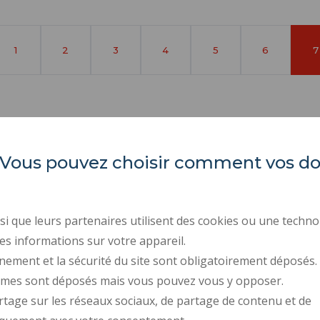
Página
1
Página
2
Página
3
Página
4
Página
5
Página
6
P
7
a
es. Vous pouvez choisir comment vos 
INSA Hauts-de-France
ORGANIGRAMAS
ÍNDICE DE IGUALDAD P
Campus Mont Houy
ACTOS REGLAMENTARI
. 59313 Valenciennes cedex 9
i que leurs partenaires utilisent des cookies ou une techno
CONTRATACIÓN PÚBLIC
es informations sur votre appareil.
Tel: 03 27 51 12 02
nement et la sécurité du site sont obligatoirement déposés.
CONTRATACIÓN
ymes sont déposés mais vous pouvez vous y opposer.
SALA DE PRENSA
rtage sur les réseaux sociaux, de partage de contenu et de
CONTACTOS