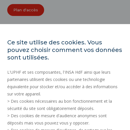
Plan d'accès
ORGANIGRAMMES
ACCESSIBILITÉ
Ce site utilise des cookies. Vous
INDEX ÉGALITÉ PROFESSIONNELLE
pouvez choisir comment vos données
PLAN DU SITE
sont utilisées.
ACTES RÉGLEMENTAIRES
L'UPHF et ses composantes, l'INSA HdF ainsi que leurs
DONNÉES PERSONNELLES
partenaires utilisent des cookies ou une technologie
MARCHÉS PUBLICS
équivalente pour stocker et/ou accéder à des informations
MENTIONS LÉGALES
sur votre appareil.
RECRUTEMENTS
> Des cookies nécessaires au bon fonctionnement et la
CRÉDITS
sécurité du site sont obligatoirement déposés.
> Des cookies de mesure d'audience anonymes sont
ESPACE PRESSE
déposés mais vous pouvez vous y opposer.
SERVICES PUBLICS +