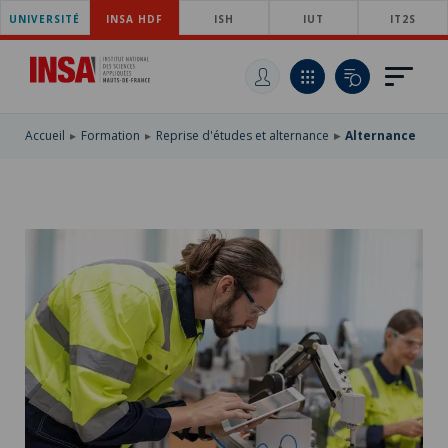
UNIVERSITÉ
ACCÉDER
INSA HDF
ISH
IUT
IT2S
AU
ALLER
MENU
AU
ACCÉDER
PRINCIPAL
CONTENU
À
PRINCIPAL
LA
RECHERCHE
Accueil
Formation
Reprise d'études et alternance
Alternance