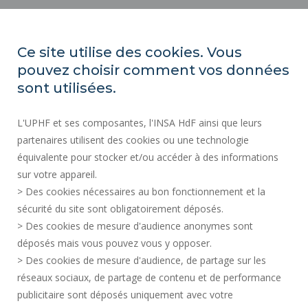
ORGANIGRAMMES
ACCESSIBILITÉ
Ce site utilise des cookies. Vous
INDEX ÉGALITÉ PROFESSIONNELLE
pouvez choisir comment vos données
PLAN DU SITE
sont utilisées.
ACTES RÉGLEMENTAIRES
L'UPHF et ses composantes, l'INSA HdF ainsi que leurs
DONNÉES PERSONNELLES
partenaires utilisent des cookies ou une technologie
MARCHÉS PUBLICS
équivalente pour stocker et/ou accéder à des informations
MENTIONS LÉGALES
sur votre appareil.
RECRUTEMENTS
> Des cookies nécessaires au bon fonctionnement et la
CRÉDITS
sécurité du site sont obligatoirement déposés.
> Des cookies de mesure d'audience anonymes sont
ESPACE PRESSE
déposés mais vous pouvez vous y opposer.
SERVICES PUBLICS +
> Des cookies de mesure d'audience, de partage sur les
CONTACTS
réseaux sociaux, de partage de contenu et de performance
GESTION DES COOKIES
publicitaire sont déposés uniquement avec votre