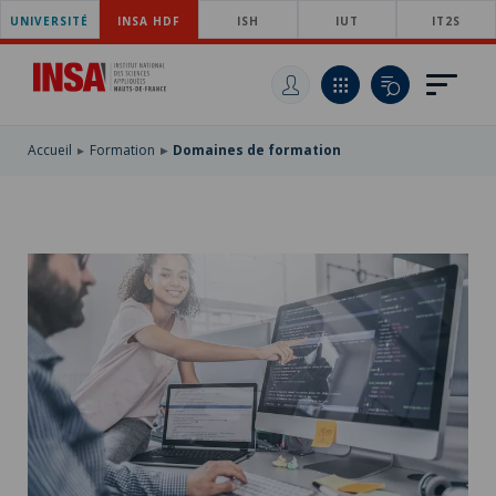
UNIVERSITÉ
ACCÉDER
INSA HDF
ISH
IUT
IT2S
AU
ALLER
MENU
AU
ACCÉDER
PRINCIPAL
CONTENU
À
PRINCIPAL
LA
RECHERCHE
Accueil
Formation
Domaines de formation