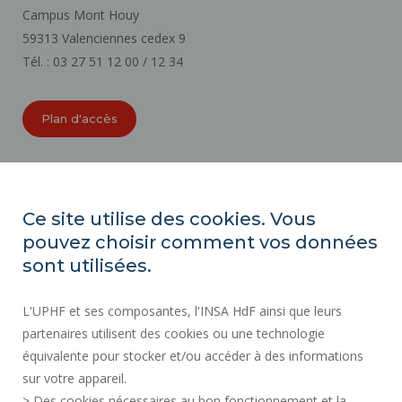
Campus Mont Houy
59313 Valenciennes cedex 9
Tél. : 03 27 51 12 00 / 12 34
Plan d'accès
ORGANIGRAMMES
ACCESSIBILITÉ
Ce site utilise des cookies. Vous
INDEX ÉGALITÉ PROFESSIONNELLE
pouvez choisir comment vos données
PLAN DU SITE
sont utilisées.
ACTES RÉGLEMENTAIRES
L'UPHF et ses composantes, l'INSA HdF ainsi que leurs
DONNÉES PERSONNELLES
partenaires utilisent des cookies ou une technologie
MARCHÉS PUBLICS
équivalente pour stocker et/ou accéder à des informations
MENTIONS LÉGALES
sur votre appareil.
RECRUTEMENTS
> Des cookies nécessaires au bon fonctionnement et la