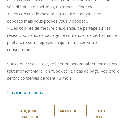
CRÉDITS
sécurité du site sont obligatoirement déposés.
> Des cookies de mesure d'audience anonymes sont
ESPACE PRESSE
déposés mais vous pouvez vous y opposer.
SERVICES PUBLICS +
> Des cookies de mesure d'audience, de partage sur les
CONTACTS
réseaux sociaux, de partage de contenu et de performance
GESTION DES COOKIES
publicitaire sont déposés uniquement avec votre
consentement.
Requête d'amélioration
Vous pouvez accepter, refuser ou personnaliser votre choix à
tout moment via le lien "Cookies" en bas de page. Vos choix
Rejoignez-nous!
seront conservés pendant 13 mois.
Plus d'informations
OUI, JE SUIS
PARAMÈTRES
TOUT
INSA HAUTS-DE-FRANCE © 2025
D'ACCORD
REFUSER
SITE RÉALISÉ PAR