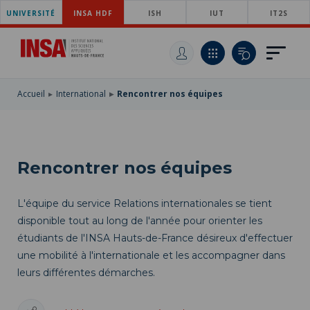
UNIVERSITÉ
ACCÉDER
INSA HDF
ISH
IUT
IT2S
AU
ALLER
MENU
AU
ACCÉDER
PRINCIPAL
CONTENU
À
PRINCIPAL
LA
RECHERCHE
Accueil
International
Rencontrer nos équipes
Rencontrer nos équipes
L'équipe du service Relations internationales se tient
disponible tout au long de l'année pour orienter les
étudiants de l'INSA Hauts-de-France désireux d'effectuer
une mobilité à l'internationale et les accompagner dans
leurs différentes démarches.