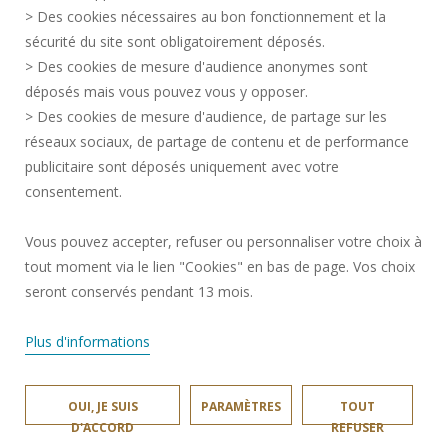
RECRUTEMENTS
> Des cookies nécessaires au bon fonctionnement et la
CRÉDITS
sécurité du site sont obligatoirement déposés.
> Des cookies de mesure d'audience anonymes sont
ESPACE PRESSE
déposés mais vous pouvez vous y opposer.
SERVICES PUBLICS +
> Des cookies de mesure d'audience, de partage sur les
CONTACTS
réseaux sociaux, de partage de contenu et de performance
GESTION DES COOKIES
publicitaire sont déposés uniquement avec votre
consentement.
Requête d'amélioration
Vous pouvez accepter, refuser ou personnaliser votre choix à
Une question ?
notre FAQ et nos
tout moment via le lien "Cookies" en bas de page. Vos choix
équipes ont
✖
Rejoignez-nous!
surement la
seront conservés pendant 13 mois.
réponse.
Plus d'informations
OUI, JE SUIS
PARAMÈTRES
TOUT
INSA HAUTS-DE-FRANCE © 2025
D'ACCORD
REFUSER