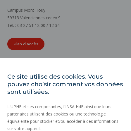
Campus Mont Houy
59313 Valenciennes cedex 9
Tél. : 03 27 51 12 00 / 12 34
Plan d'accès
ORGANIGRAMMES
ACCESSIBILITÉ
Ce site utilise des cookies. Vous
INDEX ÉGALITÉ PROFESSIONNELLE
pouvez choisir comment vos données
PLAN DU SITE
sont utilisées.
ACTES RÉGLEMENTAIRES
L'UPHF et ses composantes, l'INSA HdF ainsi que leurs
DONNÉES PERSONNELLES
partenaires utilisent des cookies ou une technologie
MARCHÉS PUBLICS
équivalente pour stocker et/ou accéder à des informations
MENTIONS LÉGALES
sur votre appareil.