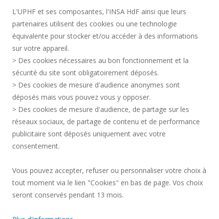
L'UPHF et ses composantes, l'INSA HdF ainsi que leurs
DONNÉES PERSONNELLES
partenaires utilisent des cookies ou une technologie
MARCHÉS PUBLICS
équivalente pour stocker et/ou accéder à des informations
MENTIONS LÉGALES
sur votre appareil.
RECRUTEMENTS
> Des cookies nécessaires au bon fonctionnement et la
CRÉDITS
sécurité du site sont obligatoirement déposés.
> Des cookies de mesure d'audience anonymes sont
ESPACE PRESSE
déposés mais vous pouvez vous y opposer.
SERVICES PUBLICS +
> Des cookies de mesure d'audience, de partage sur les
CONTACTS
réseaux sociaux, de partage de contenu et de performance
GESTION DES COOKIES
publicitaire sont déposés uniquement avec votre
consentement.
Requête d'amélioration
Vous pouvez accepter, refuser ou personnaliser votre choix à
tout moment via le lien "Cookies" en bas de page. Vos choix
Rejoignez-nous!
seront conservés pendant 13 mois.