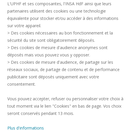
L'UPHF et ses composantes, l'INSA HdF ainsi que leurs
DONNÉES PERSONNELLES
partenaires utilisent des cookies ou une technologie
MARCHÉS PUBLICS
équivalente pour stocker et/ou accéder à des informations
MENTIONS LÉGALES
sur votre appareil.
RECRUTEMENTS
> Des cookies nécessaires au bon fonctionnement et la
CRÉDITS
sécurité du site sont obligatoirement déposés.
> Des cookies de mesure d'audience anonymes sont
ESPACE PRESSE
déposés mais vous pouvez vous y opposer.
SERVICES PUBLICS +
> Des cookies de mesure d'audience, de partage sur les
CONTACTS
réseaux sociaux, de partage de contenu et de performance
GESTION DES COOKIES
publicitaire sont déposés uniquement avec votre
consentement.
Requête d'amélioration
Vous pouvez accepter, refuser ou personnaliser votre choix à
tout moment via le lien "Cookies" en bas de page. Vos choix
Rejoignez-nous!
seront conservés pendant 13 mois.
Plus d'informations