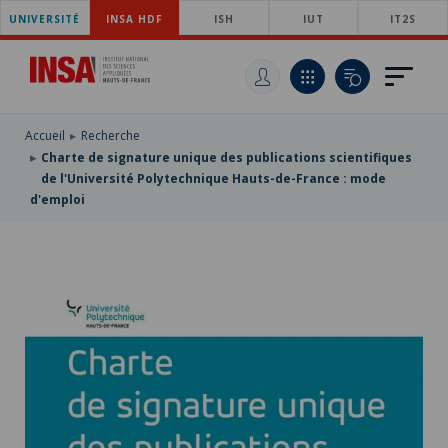
UNIVERSITÉ
ACCÉDER
INSA HDF
ISH
IUT
IT2S
AU
ALLER
MENU
AU
ACCÉDER
PRINCIPAL
CONTENU
À
PRINCIPAL
LA
RECHERCHE
Accueil
Recherche
Charte de signature unique des publications scientifiques
de l'Université Polytechnique Hauts-de-France : mode
d'emploi