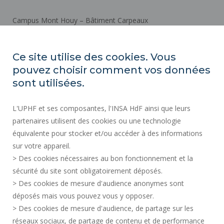
Campus Mont Houy – Bâtiment Carpeaux
03 27 51 18 05
Ce site utilise des cookies. Vous
Contacts
pouvez choisir comment vos données
sont utilisées.
Plan d'accès
L'UPHF et ses composantes, l'INSA HdF ainsi que leurs
partenaires utilisent des cookies ou une technologie
ACTES RÉGLEMENTAIRES
équivalente pour stocker et/ou accéder à des informations
MENTIONS LÉGALES
sur votre appareil.
MARCHÉS PUBLICS
> Des cookies nécessaires au bon fonctionnement et la
CRÉDITS
sécurité du site sont obligatoirement déposés.
> Des cookies de mesure d'audience anonymes sont
RECRUTEMENTS
déposés mais vous pouvez vous y opposer.
PLAN DU SITE
> Des cookies de mesure d'audience, de partage sur les
DONNÉES PERSONNELLES
réseaux sociaux, de partage de contenu et de performance