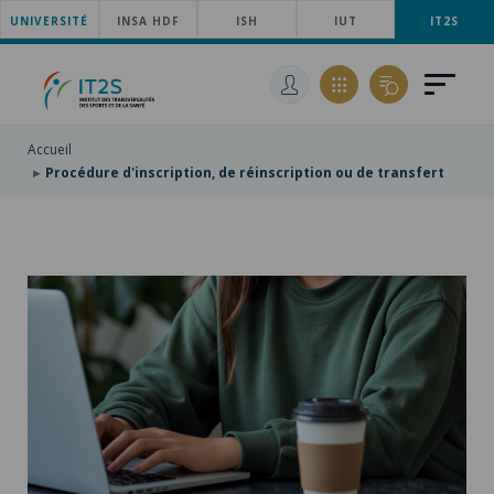
UNIVERSITÉ
ACCÉDER
INSA HDF
ISH
IUT
IT2S
AU
ALLER
MENU
AU
ACCÉDER
PRINCIPAL
CONTENU
À
PRINCIPAL
LA
RECHERCHE
Accueil
Procédure d'inscription, de réinscription ou de transfert