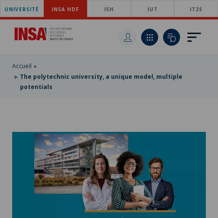
UNIVERSITÉ
SKIP
INSA HDF
ISH
IUT
IT2S
TO
SKIP
MAIN
TO
SKIP
NAVIGATION
MAIN
TO
CONTENT
SEARCH
Accueil
The polytechnic university, a unique model, multiple
potentials