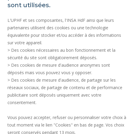
SITE MAP
sont utilisées.
REGULATORY ACTS
L'UPHF et ses composantes, l'INSA HdF ainsi que leurs
PERSONAL DATA
partenaires utilisent des cookies ou une technologie
PUBLIC PROCUREMENT
équivalente pour stocker et/ou accéder à des informations
LEGAL INFORMATION
sur votre appareil.
RECRUITMENTS
> Des cookies nécessaires au bon fonctionnement et la
CREDITS
sécurité du site sont obligatoirement déposés.
> Des cookies de mesure d'audience anonymes sont
PRESS AREA
déposés mais vous pouvez vous y opposer.
SOCIAL MAP
> Des cookies de mesure d'audience, de partage sur les
CONTACT
réseaux sociaux, de partage de contenu et de performance
COOKIE MANAGEMENT
publicitaire sont déposés uniquement avec votre
consentement.
Request for improvement
Vous pouvez accepter, refuser ou personnaliser votre choix à
tout moment via le lien "Cookies" en bas de page. Vos choix
Join us !
seront conservés pendant 13 mois.