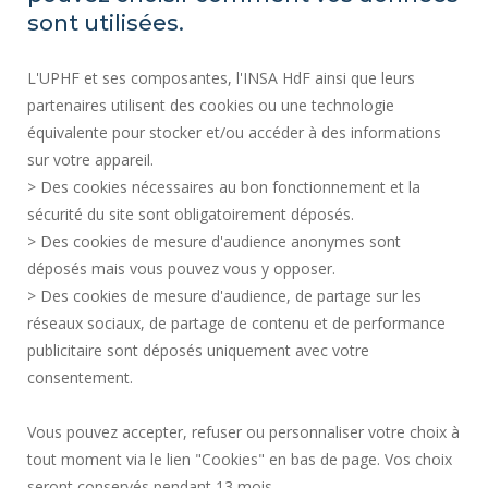
SITE MAP
sont utilisées.
REGULATORY ACTS
L'UPHF et ses composantes, l'INSA HdF ainsi que leurs
PERSONAL DATA
partenaires utilisent des cookies ou une technologie
PUBLIC PROCUREMENT
équivalente pour stocker et/ou accéder à des informations
LEGAL INFORMATION
sur votre appareil.
RECRUITMENTS
> Des cookies nécessaires au bon fonctionnement et la
CREDITS
sécurité du site sont obligatoirement déposés.
> Des cookies de mesure d'audience anonymes sont
PRESS AREA
déposés mais vous pouvez vous y opposer.
SOCIAL MAP
> Des cookies de mesure d'audience, de partage sur les
CONTACT
réseaux sociaux, de partage de contenu et de performance
COOKIE MANAGEMENT
publicitaire sont déposés uniquement avec votre
consentement.
Request for improvement
Vous pouvez accepter, refuser ou personnaliser votre choix à
tout moment via le lien "Cookies" en bas de page. Vos choix
Join us !
seront conservés pendant 13 mois.