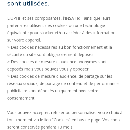
SITE MAP
sont utilisées.
RECRUITMENTS
L'UPHF et ses composantes, l'INSA HdF ainsi que leurs
ACCESSIBILITY
partenaires utilisent des cookies ou une technologie
LEGAL INFORMATION
équivalente pour stocker et/ou accéder à des informations
CONTACT
sur votre appareil.
PERSONAL DATA
> Des cookies nécessaires au bon fonctionnement et la
PUBLIC SERVICES +
sécurité du site sont obligatoirement déposés.
> Des cookies de mesure d'audience anonymes sont
CREDITS
déposés mais vous pouvez vous y opposer.
I GIVE MY OPINION
> Des cookies de mesure d'audience, de partage sur les
ACCESSIBILITY: NOT COMPLIANT
réseaux sociaux, de partage de contenu et de performance
COOKIE MANAGEMENT
publicitaire sont déposés uniquement avec votre
consentement.
Request for improvement
Vous pouvez accepter, refuser ou personnaliser votre choix à
tout moment via le lien "Cookies" en bas de page. Vos choix
Join us !
seront conservés pendant 13 mois.