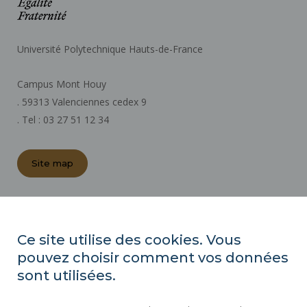
Université Polytechnique Hauts-de-France
Campus Mont Houy
. 59313 Valenciennes cedex 9
. Tel : 03 27 51 12 34
Site map
REGULATORY ACTS
PRESS AREA
Ce site utilise des cookies. Vous
PUBLIC PROCUREMENT
pouvez choisir comment vos données
SITE MAP
sont utilisées.
RECRUITMENTS