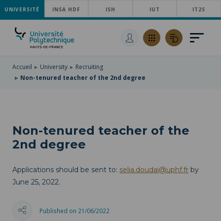
UNIVERSITÉ
SKIP
INSA HDF
ISH
IUT
IT2S
TO
SKIP
MAIN
TO
SKIP
NAVIGATION
MAIN
TO
CONTENT
SEARCH
Accueil
University
Recruiting
Non-tenured teacher of the 2nd degree
Non-tenured teacher of the
2nd degree
Applications should be sent to:
selia.doudai@uphf.fr
by
June 25, 2022.
Published on 21/06/2022