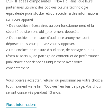
L'UPHF et ses composantes, l'INSA HdF ainsi que leurs
ACCESSIBILITY
partenaires utilisent des cookies ou une technologie
LEGAL INFORMATION
équivalente pour stocker et/ou accéder à des informations
CONTACT
sur votre appareil.
PERSONAL DATA
> Des cookies nécessaires au bon fonctionnement et la
PUBLIC SERVICES +
sécurité du site sont obligatoirement déposés.
> Des cookies de mesure d'audience anonymes sont
CREDITS
déposés mais vous pouvez vous y opposer.
I GIVE MY OPINION
> Des cookies de mesure d'audience, de partage sur les
ACCESSIBILITY: NOT COMPLIANT
réseaux sociaux, de partage de contenu et de performance
COOKIE MANAGEMENT
publicitaire sont déposés uniquement avec votre
consentement.
Request for improvement
Vous pouvez accepter, refuser ou personnaliser votre choix à
tout moment via le lien "Cookies" en bas de page. Vos choix
Join us !
seront conservés pendant 13 mois.
Plus d'informations