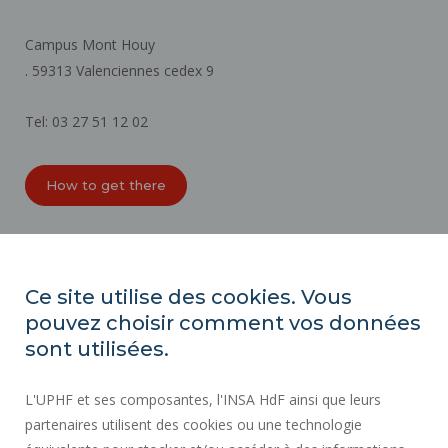
Campus Mont Houy
. 59313 Valenciennes cedex 9
Tel: 03 27 51 12 02
How to get there
ORGANIZATION CHARTS
ACCESSIBILITY
Ce site utilise des cookies. Vous
PROFESSIONAL EQUALITY INDEX
pouvez choisir comment vos données
SITE MAP
sont utilisées.
REGULATORY ACTS
L'UPHF et ses composantes, l'INSA HdF ainsi que leurs
PERSONAL DATA
partenaires utilisent des cookies ou une technologie
PUBLIC PROCUREMENT