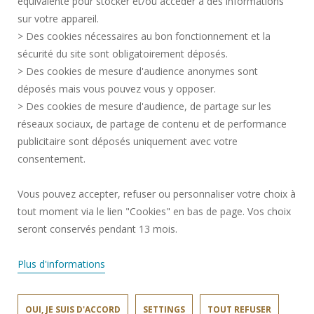
équivalente pour stocker et/ou accéder à des informations
LEGAL INFORMATION
sur votre appareil.
RECRUITMENTS
> Des cookies nécessaires au bon fonctionnement et la
CREDITS
sécurité du site sont obligatoirement déposés.
> Des cookies de mesure d'audience anonymes sont
PRESS AREA
déposés mais vous pouvez vous y opposer.
SOCIAL MAP
> Des cookies de mesure d'audience, de partage sur les
CONTACT
réseaux sociaux, de partage de contenu et de performance
COOKIE MANAGEMENT
publicitaire sont déposés uniquement avec votre
consentement.
Request for improvement
Vous pouvez accepter, refuser ou personnaliser votre choix à
tout moment via le lien "Cookies" en bas de page. Vos choix
Join us !
seront conservés pendant 13 mois.
Plus d'informations
OUI, JE SUIS D'ACCORD
SETTINGS
TOUT REFUSER