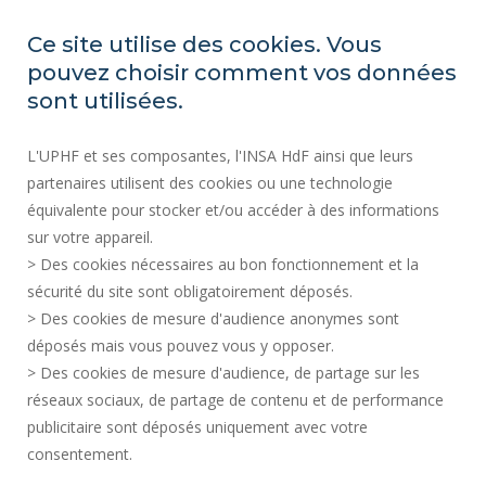
ACCESIBILIDAD
Ce site utilise des cookies. Vous
ÍNDICE DE IGUALDAD PROFESIONAL
pouvez choisir comment vos données
MAPA DEL SITIO
sont utilisées.
ACTOS REGLAMENTARIOS
L'UPHF et ses composantes, l'INSA HdF ainsi que leurs
DATOS PERSONALES
partenaires utilisent des cookies ou une technologie
CONTRATACIÓN PÚBLICA
équivalente pour stocker et/ou accéder à des informations
INFORMACIÓN LEGAL
sur votre appareil.
CONTRATACIÓN
> Des cookies nécessaires au bon fonctionnement et la
CRÉDITOS
sécurité du site sont obligatoirement déposés.
> Des cookies de mesure d'audience anonymes sont
SALA DE PRENSA
déposés mais vous pouvez vous y opposer.
SERVICIOS PÚBLICOS +
> Des cookies de mesure d'audience, de partage sur les
CONTACTOS
réseaux sociaux, de partage de contenu et de performance
GESTIÓN DE COOKIES
publicitaire sont déposés uniquement avec votre
consentement.