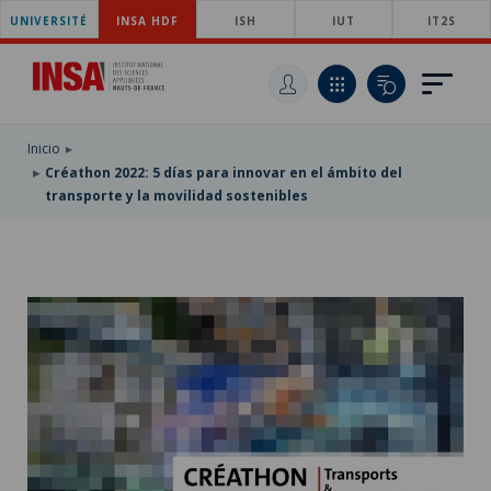
UNIVERSITÉ
SKIP
INSA HDF
ISH
IUT
IT2S
TO
PASAR
MAIN
AL
SKIP
NAVIGATION
CONTENIDO
TO
PRINCIPAL
SEARCH
Inicio
Créathon 2022: 5 días para innovar en el ámbito del
transporte y la movilidad sostenibles