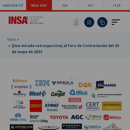
UNIVERSITÉ
SKIP
INSA HDF
ISH
IUT
IT2S
TO
PASAR
MAIN
AL
SKIP
NAVIGATION
CONTENIDO
TO
PRINCIPAL
SEARCH
Inicio
[Una mirada retrospectiva] al Foro de Contratación del 25
de mayo de 2023