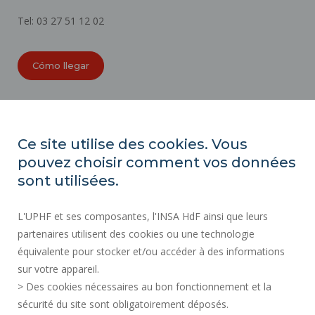
Tel: 03 27 51 12 02
Cómo llegar
ORGANIGRAMAS
ACCESIBILIDAD
Ce site utilise des cookies. Vous
ÍNDICE DE IGUALDAD PROFESIONAL
pouvez choisir comment vos données
MAPA DEL SITIO
sont utilisées.
ACTOS REGLAMENTARIOS
L'UPHF et ses composantes, l'INSA HdF ainsi que leurs
DATOS PERSONALES
partenaires utilisent des cookies ou une technologie
CONTRATACIÓN PÚBLICA
équivalente pour stocker et/ou accéder à des informations
INFORMACIÓN LEGAL
sur votre appareil.
CONTRATACIÓN
> Des cookies nécessaires au bon fonctionnement et la
CRÉDITOS
sécurité du site sont obligatoirement déposés.