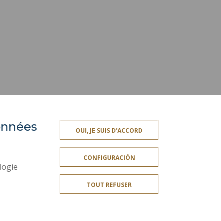
données
OUI, JE SUIS D'ACCORD
OS
SERVICIOS PÚBLICOS +
CONFIGURACIÓN
A
INFORMACIÓN LEGAL
logie
CRÉDITOS
TOUT REFUSER
MAPA DEL SITIO
ACCESIBILIDAD