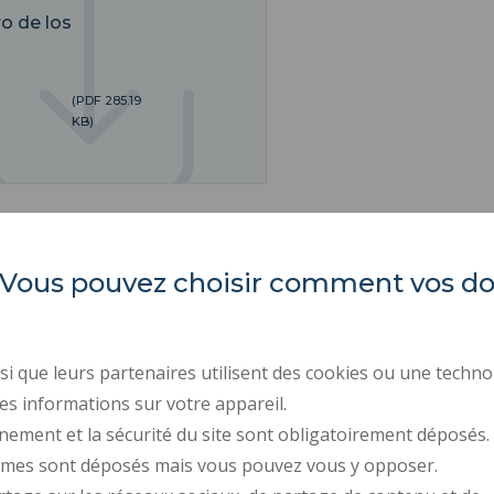
o de los
(PDF 285.19
KB)
es. Vous pouvez choisir comment vos 
IUT Universidad Politécnica de
ACTOS REGLAMENTARI
Altos de Francia
CONTRATACIÓN PÚBLIC
i que leurs partenaires utilisent des cookies ou une techno
SALA DE PRENSA
es informations sur votre appareil.
Campus Mont Houy
nement et la sécurité du site sont obligatoirement déposés.
. 59313 Valenciennes cedex 9
CONTRATACIÓN
ymes sont déposés mais vous pouvez vous y opposer.
DATOS PERSONALES