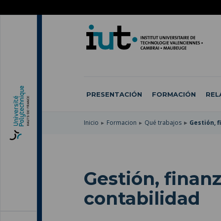
SKIP
TO
PASAR
MAIN
AL
SKIP
NAVIGATION
CONTENIDO
TO
PRINCIPAL
SEARCH
PRESENTACIÓN
FORMACIÓN
REL
Inicio
Formacion
Qué trabajos
Gestión, f
Gestión, finanz
contabilidad