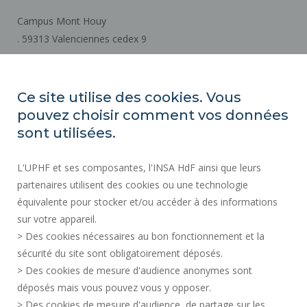
Campus Mont Houy
. 59313 Valenciennes cedex 9
Cómo llegar
Ce site utilise des cookies. Vous
pouvez choisir comment vos données
ACTOS REGLAMENTARIOS
sont utilisées.
SERVICIOS PÚBLICOS +
L'UPHF et ses composantes, l'INSA HdF ainsi que leurs
CONTRATACIÓN PÚBLICA
partenaires utilisent des cookies ou une technologie
INFORMACIÓN LEGAL
équivalente pour stocker et/ou accéder à des informations
SALA DE PRENSA
sur votre appareil.
CRÉDITOS
> Des cookies nécessaires au bon fonctionnement et la
CONTRATACIÓN
sécurité du site sont obligatoirement déposés.
> Des cookies de mesure d'audience anonymes sont
MAPA DEL SITIO
déposés mais vous pouvez vous y opposer.
DATOS PERSONALES
> Des cookies de mesure d'audience, de partage sur les