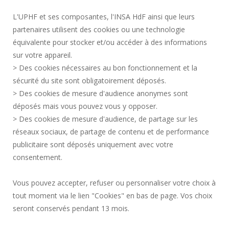
SERVICIOS PÚBLICOS +
L'UPHF et ses composantes, l'INSA HdF ainsi que leurs
CONTRATACIÓN PÚBLICA
partenaires utilisent des cookies ou une technologie
INFORMACIÓN LEGAL
équivalente pour stocker et/ou accéder à des informations
SALA DE PRENSA
sur votre appareil.
CRÉDITOS
> Des cookies nécessaires au bon fonctionnement et la
CONTRATACIÓN
sécurité du site sont obligatoirement déposés.
> Des cookies de mesure d'audience anonymes sont
MAPA DEL SITIO
déposés mais vous pouvez vous y opposer.
DATOS PERSONALES
> Des cookies de mesure d'audience, de partage sur les
ACCESIBILIDAD
réseaux sociaux, de partage de contenu et de performance
GESTIÓN DE COOKIES
publicitaire sont déposés uniquement avec votre
consentement.
Solicitud de mejora
Vous pouvez accepter, refuser ou personnaliser votre choix à
tout moment via le lien "Cookies" en bas de page. Vos choix
¡Únete a nosotros!
seront conservés pendant 13 mois.