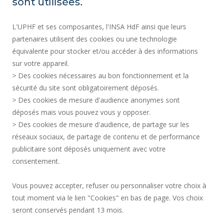
sont utilisées.
SERVICIOS PÚBLICOS +
L'UPHF et ses composantes, l'INSA HdF ainsi que leurs
CONTRATACIÓN PÚBLICA
partenaires utilisent des cookies ou une technologie
INFORMACIÓN LEGAL
équivalente pour stocker et/ou accéder à des informations
SALA DE PRENSA
sur votre appareil.
CRÉDITOS
> Des cookies nécessaires au bon fonctionnement et la
CONTRATACIÓN
sécurité du site sont obligatoirement déposés.
> Des cookies de mesure d'audience anonymes sont
MAPA DEL SITIO
déposés mais vous pouvez vous y opposer.
DATOS PERSONALES
> Des cookies de mesure d'audience, de partage sur les
ACCESIBILIDAD
réseaux sociaux, de partage de contenu et de performance
GESTIÓN DE COOKIES
publicitaire sont déposés uniquement avec votre
consentement.
Solicitud de mejora
Vous pouvez accepter, refuser ou personnaliser votre choix à
tout moment via le lien "Cookies" en bas de page. Vos choix
¡Únete a nosotros!
seront conservés pendant 13 mois.