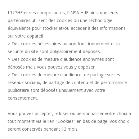
SERVICES PUBLICS +
L'UPHF et ses composantes, l'INSA HdF ainsi que leurs
MARCHÉS PUBLICS
partenaires utilisent des cookies ou une technologie
MENTIONS LÉGALES
équivalente pour stocker et/ou accéder à des informations
ESPACE PRESSE
sur votre appareil.
CRÉDITS
> Des cookies nécessaires au bon fonctionnement et la
RECRUTEMENTS
sécurité du site sont obligatoirement déposés.
> Des cookies de mesure d'audience anonymes sont
PLAN DU SITE
déposés mais vous pouvez vous y opposer.
DONNÉES PERSONNELLES
> Des cookies de mesure d'audience, de partage sur les
ACCESSIBILITÉ
réseaux sociaux, de partage de contenu et de performance
GESTION DES COOKIES
publicitaire sont déposés uniquement avec votre
consentement.
Requête d'amélioration
Vous pouvez accepter, refuser ou personnaliser votre choix à
tout moment via le lien "Cookies" en bas de page. Vos choix
Rejoignez-nous!
seront conservés pendant 13 mois.