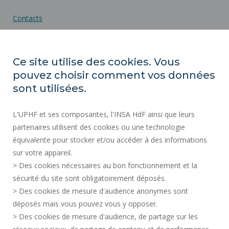
Contacts
Plan d'accès
Ce site utilise des cookies. Vous
pouvez choisir comment vos données
ACTES RÉGLEMENTAIRES
sont utilisées.
SERVICES PUBLICS +
L'UPHF et ses composantes, l'INSA HdF ainsi que leurs
MARCHÉS PUBLICS
partenaires utilisent des cookies ou une technologie
MENTIONS LÉGALES
équivalente pour stocker et/ou accéder à des informations
ESPACE PRESSE
sur votre appareil.
CRÉDITS
> Des cookies nécessaires au bon fonctionnement et la
RECRUTEMENTS
sécurité du site sont obligatoirement déposés.
> Des cookies de mesure d'audience anonymes sont
PLAN DU SITE
déposés mais vous pouvez vous y opposer.
DONNÉES PERSONNELLES
> Des cookies de mesure d'audience, de partage sur les
ACCESSIBILITÉ