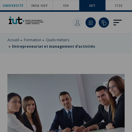
UNIVERSITÉ
ACCÉDER
INSA HDF
ISH
IUT
IT2S
AU
ALLER
MENU
AU
ACCÉDER
PRINCIPAL
CONTENU
À
PRINCIPAL
LA
RECHERCHE
Accueil
Formation
Quels métiers
Entrepreneuriat et management d'activités