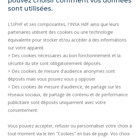
pouvez choisir comment vos données
REGULATORY ACTS
sont utilisées.
SOCIAL MAP
L'UPHF et ses composantes, l'INSA HdF ainsi que leurs
PUBLIC PROCUREMENT
partenaires utilisent des cookies ou une technologie
LEGAL INFORMATION
équivalente pour stocker et/ou accéder à des informations
PRESS AREA
sur votre appareil.
CREDITS
> Des cookies nécessaires au bon fonctionnement et la
RECRUITMENTS
sécurité du site sont obligatoirement déposés.
> Des cookies de mesure d'audience anonymes sont
SITE MAP
déposés mais vous pouvez vous y opposer.
PERSONAL DATA
> Des cookies de mesure d'audience, de partage sur les
ACCESSIBILITY
réseaux sociaux, de partage de contenu et de performance
COOKIE MANAGEMENT
publicitaire sont déposés uniquement avec votre
consentement.
Request for improvement
Vous pouvez accepter, refuser ou personnaliser votre choix à
tout moment via le lien "Cookies" en bas de page. Vos choix
Join us !