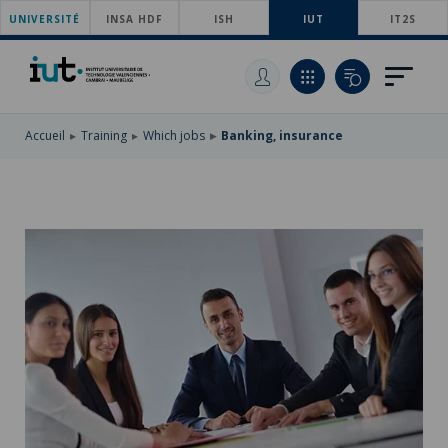
UNIVERSITÉ
SKIP
INSA HDF
ISH
IUT
IT2S
TO
SKIP
MAIN
TO
SKIP
NAVIGATION
MAIN
TO
CONTENT
SEARCH
Accueil
Training
Which jobs
Banking, insurance