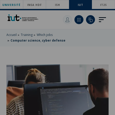
UNIVERSITÉ
SKIP
INSA HDF
ISH
IUT
IT2S
TO
SKIP
MAIN
TO
SKIP
NAVIGATION
MAIN
TO
CONTENT
SEARCH
Accueil
Training
Which jobs
Computer science, cyber defense