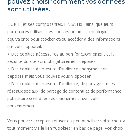
pouvez choisir comment vos données
REGULATORY ACTS
sont utilisées.
SOCIAL MAP
L'UPHF et ses composantes, l'INSA HdF ainsi que leurs
PUBLIC PROCUREMENT
partenaires utilisent des cookies ou une technologie
LEGAL INFORMATION
équivalente pour stocker et/ou accéder à des informations
PRESS AREA
sur votre appareil.
CREDITS
> Des cookies nécessaires au bon fonctionnement et la
RECRUITMENTS
sécurité du site sont obligatoirement déposés.
> Des cookies de mesure d'audience anonymes sont
SITE MAP
déposés mais vous pouvez vous y opposer.
PERSONAL DATA
> Des cookies de mesure d'audience, de partage sur les
ACCESSIBILITY
réseaux sociaux, de partage de contenu et de performance
COOKIE MANAGEMENT
publicitaire sont déposés uniquement avec votre
consentement.
Request for improvement
Vous pouvez accepter, refuser ou personnaliser votre choix à
tout moment via le lien "Cookies" en bas de page. Vos choix