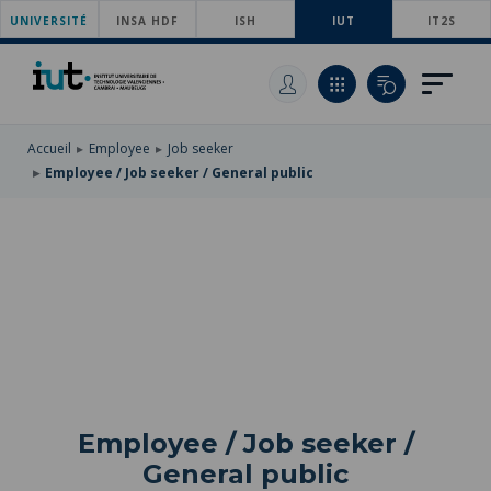
UNIVERSITÉ
SKIP
INSA HDF
ISH
IUT
IT2S
TO
SKIP
MAIN
TO
SKIP
NAVIGATION
MAIN
TO
CONTENT
SEARCH
Accueil
Employee
Job seeker
Employee / Job seeker / General public
Employee / Job seeker /
General public