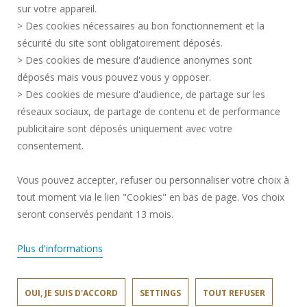
sur votre appareil.
CREDITS
> Des cookies nécessaires au bon fonctionnement et la
RECRUITMENTS
sécurité du site sont obligatoirement déposés.
> Des cookies de mesure d'audience anonymes sont
SITE MAP
déposés mais vous pouvez vous y opposer.
PERSONAL DATA
> Des cookies de mesure d'audience, de partage sur les
ACCESSIBILITY
réseaux sociaux, de partage de contenu et de performance
COOKIE MANAGEMENT
publicitaire sont déposés uniquement avec votre
consentement.
Request for improvement
Vous pouvez accepter, refuser ou personnaliser votre choix à
tout moment via le lien "Cookies" en bas de page. Vos choix
Join us !
seront conservés pendant 13 mois.
Plus d'informations
OUI, JE SUIS D'ACCORD
SETTINGS
TOUT REFUSER
IUT © 2024