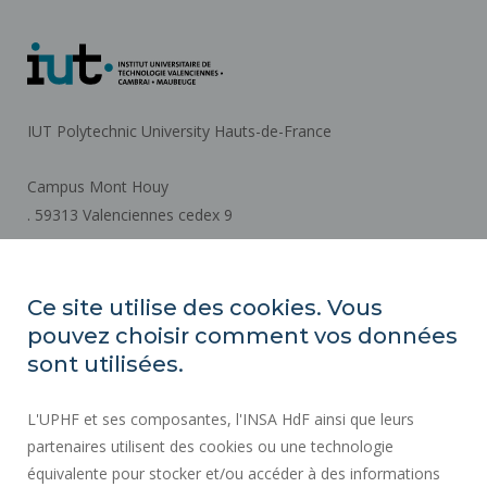
IUT Polytechnic University Hauts-de-France
Campus Mont Houy
. 59313 Valenciennes cedex 9
How to get there
Ce site utilise des cookies. Vous
pouvez choisir comment vos données
REGULATORY ACTS
sont utilisées.
SOCIAL MAP
L'UPHF et ses composantes, l'INSA HdF ainsi que leurs
PUBLIC PROCUREMENT
partenaires utilisent des cookies ou une technologie
LEGAL INFORMATION
équivalente pour stocker et/ou accéder à des informations
PRESS AREA