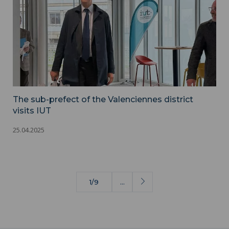
The sub-prefect of the Valenciennes district
visits IUT
25.04.2025
1/9
…
Next
page