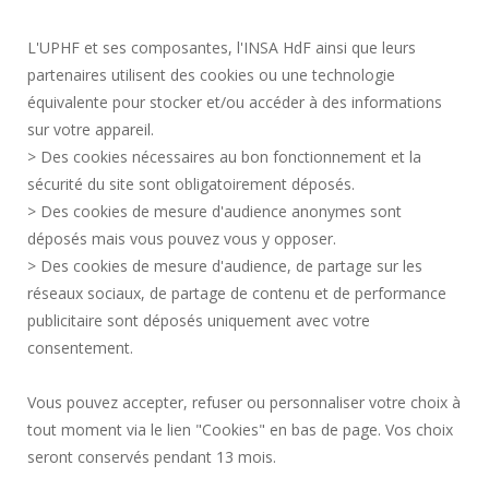
SOCIAL MAP
L'UPHF et ses composantes, l'INSA HdF ainsi que leurs
PUBLIC PROCUREMENT
partenaires utilisent des cookies ou une technologie
LEGAL INFORMATION
équivalente pour stocker et/ou accéder à des informations
PRESS AREA
sur votre appareil.
CREDITS
> Des cookies nécessaires au bon fonctionnement et la
RECRUITMENTS
sécurité du site sont obligatoirement déposés.
> Des cookies de mesure d'audience anonymes sont
SITE MAP
déposés mais vous pouvez vous y opposer.
PERSONAL DATA
> Des cookies de mesure d'audience, de partage sur les
ACCESSIBILITY
réseaux sociaux, de partage de contenu et de performance
COOKIE MANAGEMENT
publicitaire sont déposés uniquement avec votre
consentement.
Request for improvement
Vous pouvez accepter, refuser ou personnaliser votre choix à
tout moment via le lien "Cookies" en bas de page. Vos choix
Join us !
seront conservés pendant 13 mois.