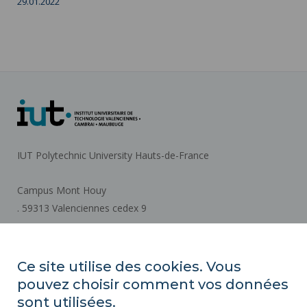
29.01.2022
IUT Polytechnic University Hauts-de-France
Campus Mont Houy
. 59313 Valenciennes cedex 9
How to get there
Ce site utilise des cookies. Vous
pouvez choisir comment vos données
REGULATORY ACTS
sont utilisées.