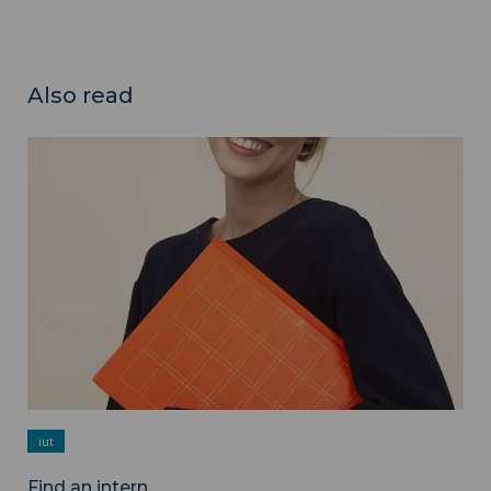
Also read
Find an intern ">
iut
Find an intern