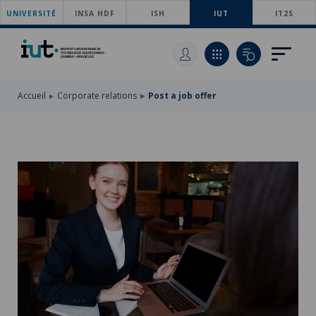
UNIVERSITÉ
SKIP
INSA HDF
ISH
IUT
IT2S
TO
SKIP
MAIN
TO
SKIP
NAVIGATION
MAIN
TO
CONTENT
SEARCH
Accueil
Corporate relations
Post a job offer