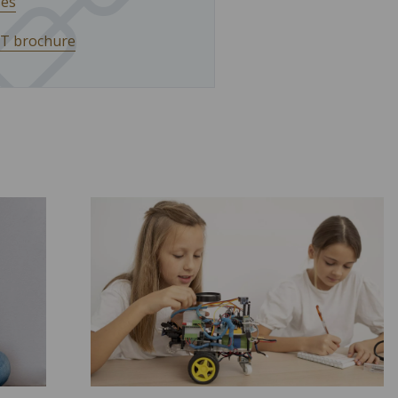
ses
UT brochure
Science Festival ">