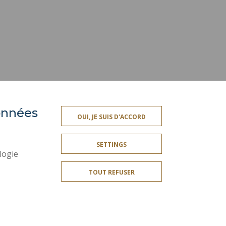
données
OUI, JE SUIS D'ACCORD
SOCIAL MAP
SETTINGS
LEGAL INFORMATION
logie
CREDITS
TOUT REFUSER
SITE MAP
ACCESSIBILITY