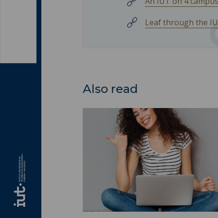
An IUT on 4 campu
Leaf through the I
Also read
Immersions ">