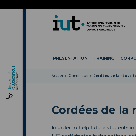
SKIP
TO
SKIP
MAIN
TO
SKIP
NAVIGATION
MAIN
TO
CONTENT
SEARCH
PRESENTATION
TRAINING
CORPO
Accueil
Orientation
Cordées de la réussit
Cordées de la 
In order to help future students in 