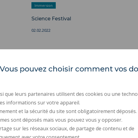
Immersion
Science Festival
02.02.2022
es. Vous pouvez choisir comment vos 
IUT Polytechnic University
REGULATORY ACTS
Hauts-de-France
PUBLIC PROCUREMENT
i que leurs partenaires utilisent des cookies ou une techno
PRESS AREA
Campus Mont Houy
es informations sur votre appareil.
. 59313 Valenciennes cedex 9
RECRUITMENTS
nement et la sécurité du site sont obligatoirement déposés.
ymes sont déposés mais vous pouvez vous y opposer.
PERSONAL DATA
rtage sur les réseaux sociaux, de partage de contenu et de
COOKIE MANAGEMENT
iquement avec votre consentement.