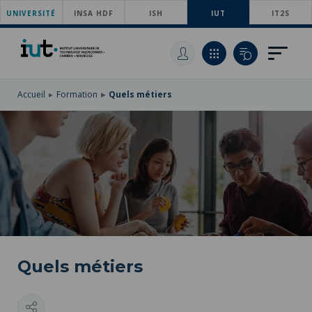
UNIVERSITÉ
ACCÉDER
INSA HDF
ISH
IUT
IT2S
AU
ALLER
MENU
AU
ACCÉDER
PRINCIPAL
CONTENU
À
PRINCIPAL
LA
RECHERCHE
Accueil
Formation
Quels métiers
Quels métiers