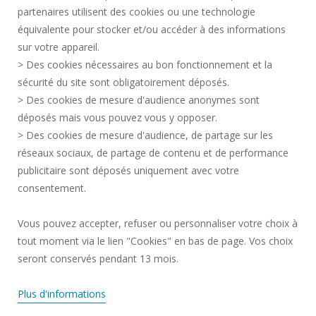
partenaires utilisent des cookies ou une technologie
MENTIONS LÉGALES
équivalente pour stocker et/ou accéder à des informations
ESPACE PRESSE
sur votre appareil.
CRÉDITS
> Des cookies nécessaires au bon fonctionnement et la
RECRUTEMENTS
sécurité du site sont obligatoirement déposés.
> Des cookies de mesure d'audience anonymes sont
PLAN DU SITE
déposés mais vous pouvez vous y opposer.
DONNÉES PERSONNELLES
> Des cookies de mesure d'audience, de partage sur les
ACCESSIBILITÉ
réseaux sociaux, de partage de contenu et de performance
GESTION DES COOKIES
publicitaire sont déposés uniquement avec votre
consentement.
Requête d'amélioration
Vous pouvez accepter, refuser ou personnaliser votre choix à
Une question ?
notre FAQ et nos
tout moment via le lien "Cookies" en bas de page. Vos choix
équipes ont
✖
Rejoignez-nous!
surement la
seront conservés pendant 13 mois.
réponse.
Plus d'informations