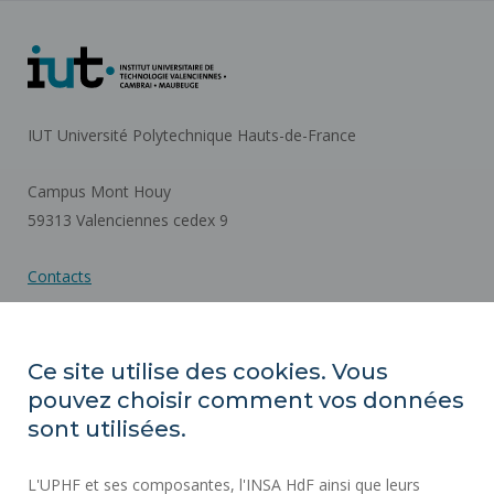
IUT Université Polytechnique Hauts-de-France
Campus Mont Houy
59313 Valenciennes cedex 9
Contacts
Plan d'accès
Ce site utilise des cookies. Vous
pouvez choisir comment vos données
ACTES RÉGLEMENTAIRES
sont utilisées.
SERVICES PUBLICS +
L'UPHF et ses composantes, l'INSA HdF ainsi que leurs
MARCHÉS PUBLICS