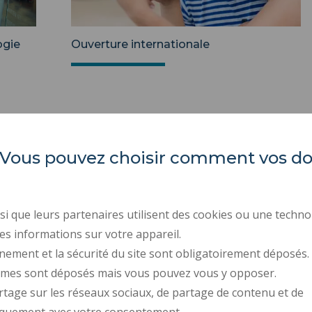
ogie
Ouverture internationale
es. Vous pouvez choisir comment vos 
IUT Université Polytechnique
ACTES RÉGLEMENTAIR
Hauts-de-France
MARCHÉS PUBLICS
i que leurs partenaires utilisent des cookies ou une techno
ESPACE PRESSE
es informations sur votre appareil.
Campus Mont Houy
59313 Valenciennes cedex 9
nement et la sécurité du site sont obligatoirement déposés.
RECRUTEMENTS
ymes sont déposés mais vous pouvez vous y opposer.
DONNÉES PERSONNELL
Contacts
rtage sur les réseaux sociaux, de partage de contenu et de
GESTION DES COOKIES