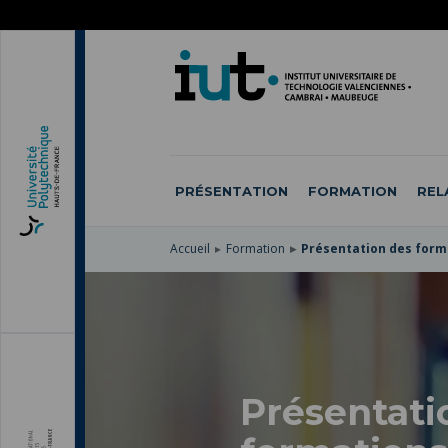
ACCÉDER
AU
ALLER
MENU
AU
ACCÉDER
PRINCIPAL
CONTENU
À
PRINCIPAL
LA
RECHERCHE
PRÉSENTATION
FORMATION
REL
Accueil
Formation
Présentation des form
Présentati