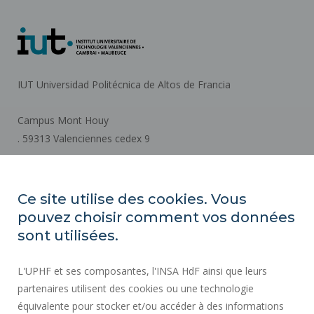
IUT Universidad Politécnica de Altos de Francia
Campus Mont Houy
. 59313 Valenciennes cedex 9
Cómo llegar
Ce site utilise des cookies. Vous
pouvez choisir comment vos données
ACTOS REGLAMENTARIOS
sont utilisées.
SERVICIOS PÚBLICOS +
L'UPHF et ses composantes, l'INSA HdF ainsi que leurs
CONTRATACIÓN PÚBLICA
partenaires utilisent des cookies ou une technologie
INFORMACIÓN LEGAL
équivalente pour stocker et/ou accéder à des informations
SALA DE PRENSA