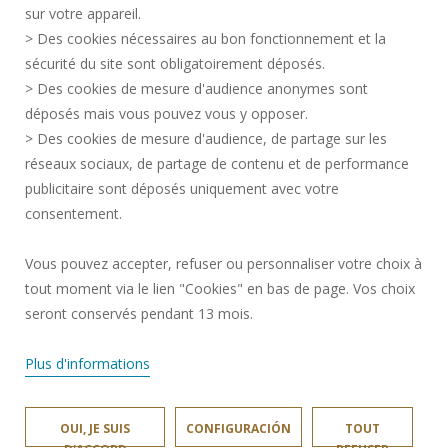
sur votre appareil.
CRÉDITOS
> Des cookies nécessaires au bon fonctionnement et la
CONTRATACIÓN
sécurité du site sont obligatoirement déposés.
> Des cookies de mesure d'audience anonymes sont
MAPA DEL SITIO
déposés mais vous pouvez vous y opposer.
DATOS PERSONALES
> Des cookies de mesure d'audience, de partage sur les
ACCESIBILIDAD
réseaux sociaux, de partage de contenu et de performance
GESTIÓN DE COOKIES
publicitaire sont déposés uniquement avec votre
consentement.
Solicitud de mejora
Vous pouvez accepter, refuser ou personnaliser votre choix à
tout moment via le lien "Cookies" en bas de page. Vos choix
¡Únete a nosotros!
seront conservés pendant 13 mois.
Plus d'informations
OUI, JE SUIS
CONFIGURACIÓN
TOUT
IUT © 2024