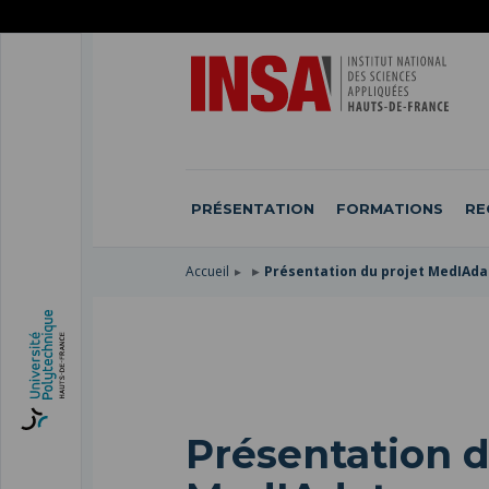
ACCÉDER
AU
ALLER
MENU
AU
ACCÉDER
PRINCIPAL
CONTENU
À
PRINCIPAL
LA
RECHERCHE
PRÉSENTATION
FORMATIONS
RE
Accueil
Présentation du projet MedIAdat
Recherche et innovation
Présentation d