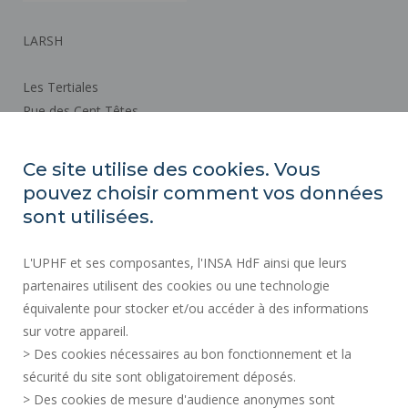
LARSH
Les Tertiales
Rue des Cent Têtes
59313 VALENCIENNES CEDEX 9
Ce site utilise des cookies. Vous
pouvez choisir comment vos données
Plan d'accès
sont utilisées.
ACTES RÉGLEMENTAIRES
L'UPHF et ses composantes, l'INSA HdF ainsi que leurs
SERVICES PUBLICS +
partenaires utilisent des cookies ou une technologie
MARCHÉS PUBLICS
équivalente pour stocker et/ou accéder à des informations
sur votre appareil.
CRÉDITS
> Des cookies nécessaires au bon fonctionnement et la
ESPACE PRESSE
sécurité du site sont obligatoirement déposés.
MENTIONS LÉGALES
> Des cookies de mesure d'audience anonymes sont