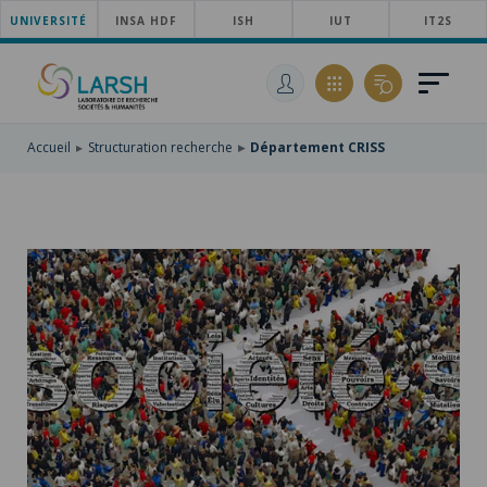
UNIVERSITÉ
ACCÉDER
INSA HDF
ISH
IUT
IT2S
AU
ALLER
MENU
AU
ACCÉDER
PRINCIPAL
CONTENU
À
PRINCIPAL
LA
RECHERCHE
Accueil
Structuration recherche
Département CRISS