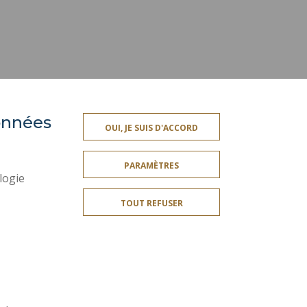
données
OUI, JE SUIS D'ACCORD
ES
SERVICES PUBLICS +
PARAMÈTRES
CRÉDITS
logie
MENTIONS LÉGALES
TOUT REFUSER
PLAN DU SITE
ES
ACCESSIBILITÉ
Rejoignez-nous!