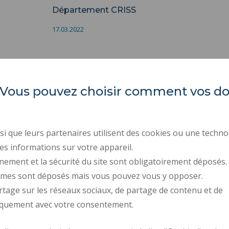
Département CRISS
17.03.2022
es. Vous pouvez choisir comment vos 
LARSH
ACTES RÉGLEMENTAIR
MARCHÉS PUBLICS
i que leurs partenaires utilisent des cookies ou une techno
Les Tertiales
ESPACE PRESSE
es informations sur votre appareil.
Rue des Cent Têtes
nement et la sécurité du site sont obligatoirement déposés.
59313 VALENCIENNES CEDEX 9
RECRUTEMENTS
ymes sont déposés mais vous pouvez vous y opposer.
DONNÉES PERSONNELL
rtage sur les réseaux sociaux, de partage de contenu et de
GESTION DES COOKIES
iquement avec votre consentement.