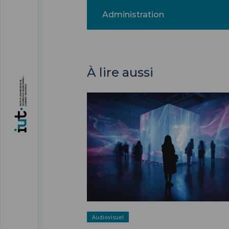
Administration
À lire aussi
Département DeVisu ">
Audiovisuel