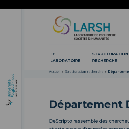
ACCÉDER
AU
ALLER
MENU
AU
ACCÉDER
PRINCIPAL
CONTENU
À
PRINCIPAL
LA
RECHERCHE
LE
STRUCTURATION 
LABORATOIRE
RECHERCHE
Accueil
Structuration recherche
Départemen
Département 
DeScripto rassemble des chercheurs