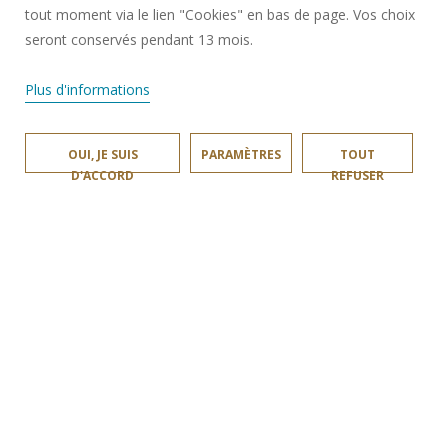
tout moment via le lien "Cookies" en bas de page. Vos choix
MENTIONS LÉGALES
seront conservés pendant 13 mois.
RECRUTEMENTS
PLAN DU SITE
Plus d'informations
DONNÉES PERSONNELLES
ACCESSIBILITÉ
OUI, JE SUIS
PARAMÈTRES
TOUT
D'ACCORD
REFUSER
GESTION DES COOKIES
Requête d'amélioration
Rejoignez-nous!
LARSH © 2026