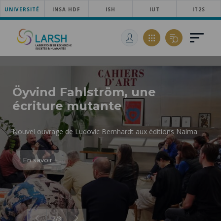
UNIVERSITÉ
ACCÉDER
INSA HDF
ISH
IUT
IT2S
AU
ALLER
MENU
AU
ACCÉDER
PRINCIPAL
CONTENU
À
PRINCIPAL
LA
RECHERCHE
Öyvind Fahlström, une
écriture mutante
Nouvel ouvrage de Ludovic Bernhardt aux éditions Naima
En savoir +
2
/
3