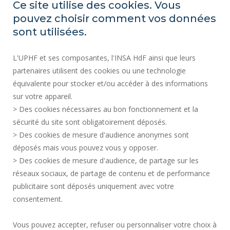
Ce site utilise des cookies. Vous
pouvez choisir comment vos données
sont utilisées.
LARSH
L'UPHF et ses composantes, l'INSA HdF ainsi que leurs
partenaires utilisent des cookies ou une technologie
Les Tertiales
équivalente pour stocker et/ou accéder à des informations
Rue des Cent Têtes
sur votre appareil.
59313 VALENCIENNES CEDEX 9
> Des cookies nécessaires au bon fonctionnement et la
sécurité du site sont obligatoirement déposés.
Plan d'accès
> Des cookies de mesure d'audience anonymes sont
déposés mais vous pouvez vous y opposer.
> Des cookies de mesure d'audience, de partage sur les
ACTES RÉGLEMENTAIRES
réseaux sociaux, de partage de contenu et de performance
SERVICES PUBLICS +
publicitaire sont déposés uniquement avec votre
MARCHÉS PUBLICS
consentement.
CRÉDITS
Vous pouvez accepter, refuser ou personnaliser votre choix à
ESPACE PRESSE