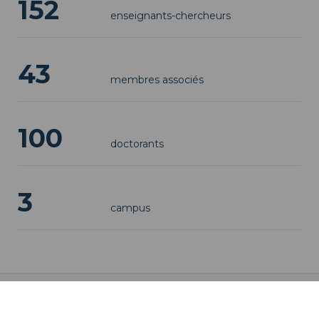
152
enseignants-chercheurs
43
membres associés
100
doctorants
3
campus