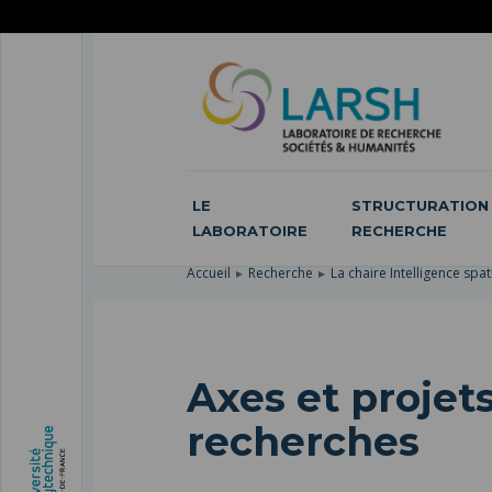
ACCÉDER
AU
ALLER
MENU
AU
ACCÉDER
PRINCIPAL
CONTENU
À
PRINCIPAL
LA
RECHERCHE
LE
STRUCTURATION 
LABORATOIRE
RECHERCHE
Accueil
Recherche
La chaire Intelligence spat
Axes et projet
recherches