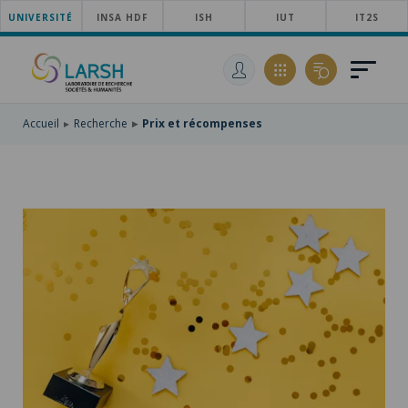
UNIVERSITÉ
ACCÉDER
INSA HDF
ISH
IUT
IT2S
AU
ALLER
MENU
AU
ACCÉDER
PRINCIPAL
CONTENU
À
PRINCIPAL
LA
RECHERCHE
Accueil
Recherche
Prix et récompenses