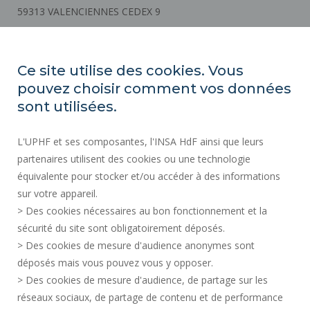
59313 VALENCIENNES CEDEX 9
Plan d'accès
Ce site utilise des cookies. Vous
pouvez choisir comment vos données
ACTES RÉGLEMENTAIRES
sont utilisées.
SERVICES PUBLICS +
L'UPHF et ses composantes, l'INSA HdF ainsi que leurs
MARCHÉS PUBLICS
partenaires utilisent des cookies ou une technologie
CRÉDITS
équivalente pour stocker et/ou accéder à des informations
ESPACE PRESSE
sur votre appareil.
MENTIONS LÉGALES
> Des cookies nécessaires au bon fonctionnement et la
RECRUTEMENTS
sécurité du site sont obligatoirement déposés.
> Des cookies de mesure d'audience anonymes sont
PLAN DU SITE
déposés mais vous pouvez vous y opposer.
DONNÉES PERSONNELLES
> Des cookies de mesure d'audience, de partage sur les
ACCESSIBILITÉ
réseaux sociaux, de partage de contenu et de performance
GESTION DES COOKIES