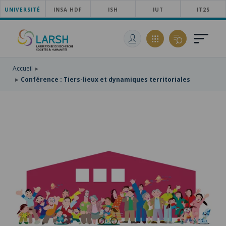
UNIVERSITÉ
ACCÉDER
INSA HDF
ISH
IUT
IT2S
AU
ALLER
MENU
AU
ACCÉDER
PRINCIPAL
CONTENU
À
PRINCIPAL
LA
RECHERCHE
Accueil
Conférence : Tiers-lieux et dynamiques territoriales