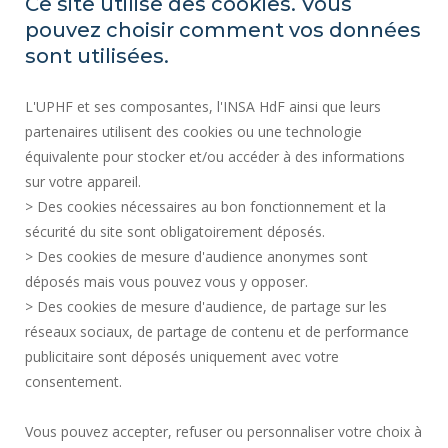
Ce site utilise des cookies. Vous
pouvez choisir comment vos données
Plan d'accès
sont utilisées.
ACTES RÉGLEMENTAIRES
L'UPHF et ses composantes, l'INSA HdF ainsi que leurs
SERVICES PUBLICS +
partenaires utilisent des cookies ou une technologie
MARCHÉS PUBLICS
équivalente pour stocker et/ou accéder à des informations
sur votre appareil.
CRÉDITS
> Des cookies nécessaires au bon fonctionnement et la
ESPACE PRESSE
sécurité du site sont obligatoirement déposés.
MENTIONS LÉGALES
> Des cookies de mesure d'audience anonymes sont
RECRUTEMENTS
déposés mais vous pouvez vous y opposer.
PLAN DU SITE
> Des cookies de mesure d'audience, de partage sur les
réseaux sociaux, de partage de contenu et de performance
DONNÉES PERSONNELLES
publicitaire sont déposés uniquement avec votre
ACCESSIBILITÉ
consentement.
GESTION DES COOKIES
Vous pouvez accepter, refuser ou personnaliser votre choix à