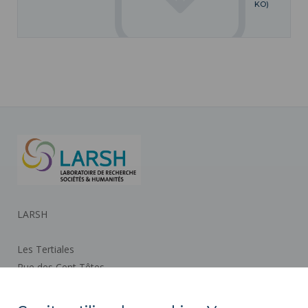
KO)
LARSH
Les Tertiales
Rue des Cent Têtes
59313 VALENCIENNES CEDEX 9