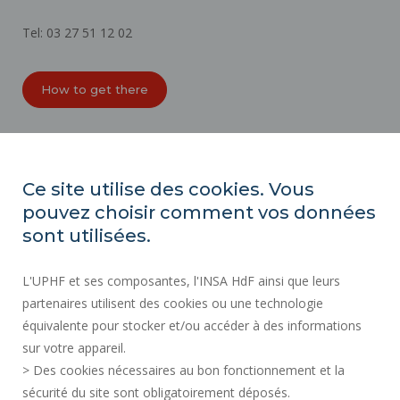
Tel: 03 27 51 12 02
How to get there
ORGANIZATION CHARTS
ACCESSIBILITY
Ce site utilise des cookies. Vous
PROFESSIONAL EQUALITY INDEX
pouvez choisir comment vos données
SITE MAP
sont utilisées.
REGULATORY ACTS
L'UPHF et ses composantes, l'INSA HdF ainsi que leurs
PERSONAL DATA
partenaires utilisent des cookies ou une technologie
PUBLIC PROCUREMENT
équivalente pour stocker et/ou accéder à des informations
LEGAL INFORMATION
sur votre appareil.
RECRUITMENTS
> Des cookies nécessaires au bon fonctionnement et la
CREDITS
sécurité du site sont obligatoirement déposés.