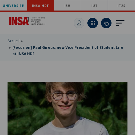
UNIVERSITÉ
SKIP
INSA HDF
ISH
IUT
IT2S
TO
SKIP
MAIN
TO
SKIP
NAVIGATION
MAIN
TO
CONTENT
SEARCH
Accueil
[Focus on] Paul Giroux, new Vice President of Student Life
at INSA HDF