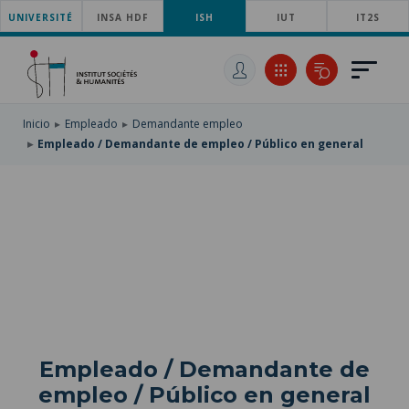
UNIVERSITÉ
SKIP
INSA HDF
ISH
IUT
IT2S
TO
PASAR
MAIN
AL
SKIP
NAVIGATION
CONTENIDO
TO
PRINCIPAL
SEARCH
Inicio
Empleado
Demandante empleo
Empleado / Demandante de empleo / Público en general
Empleado / Demandante de
empleo / Público en general