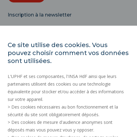
Inscription à la newsletter
Correo
electrónico
Ce site utilise des cookies. Vous
pouvez choisir comment vos données
ACTOS REGLAMENTARIOS
sont utilisées.
SERVICIOS PÚBLICOS +
L'UPHF et ses composantes, l'INSA HdF ainsi que leurs
CONTRATACIÓN PÚBLICA
partenaires utilisent des cookies ou une technologie
INFORMACIÓN LEGAL
équivalente pour stocker et/ou accéder à des informations
SALA DE PRENSA
sur votre appareil.
CRÉDITOS
> Des cookies nécessaires au bon fonctionnement et la
CONTRATACIÓN
sécurité du site sont obligatoirement déposés.
> Des cookies de mesure d'audience anonymes sont
MAPA DEL SITIO
déposés mais vous pouvez vous y opposer.
DATOS PERSONALES