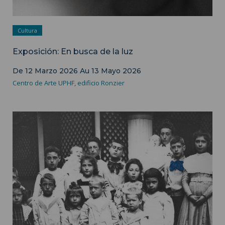
Cultura
Exposición: En busca de la luz
De
12 Marzo 2026
Au
13 Mayo 2026
Centro de Arte UPHF, edificio Ronzier
Charles de Gaulle con sus primos en Lille -
MNCDG/CD59/Fondos JM