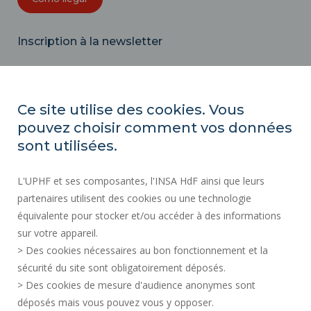
Inscription à la newsletter
Correo
electrónico
Ce site utilise des cookies. Vous
pouvez choisir comment vos données
ACTOS REGLAMENTARIOS
sont utilisées.
SERVICIOS PÚBLICOS +
L'UPHF et ses composantes, l'INSA HdF ainsi que leurs
CONTRATACIÓN PÚBLICA
partenaires utilisent des cookies ou une technologie
INFORMACIÓN LEGAL
équivalente pour stocker et/ou accéder à des informations
SALA DE PRENSA
sur votre appareil.
CRÉDITOS
> Des cookies nécessaires au bon fonctionnement et la
CONTRATACIÓN
sécurité du site sont obligatoirement déposés.
> Des cookies de mesure d'audience anonymes sont
MAPA DEL SITIO
déposés mais vous pouvez vous y opposer.
DATOS PERSONALES