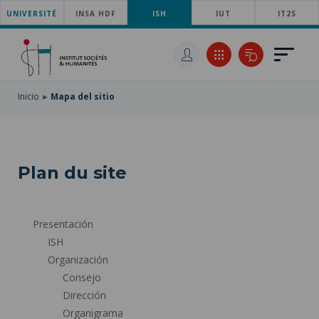
UNIVERSITÉ
SKIP
INSA HDF
ISH
IUT
IT2S
TO
PASAR
MAIN
AL
SKIP
NAVIGATION
CONTENIDO
TO
PRINCIPAL
SEARCH
Inicio
Mapa del sitio
Plan du site
Presentación
ISH
Organización
Consejo
Dirección
Organigrama