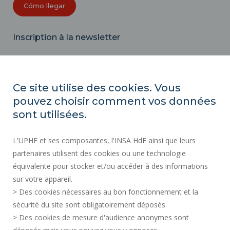
Cómo llegar
Inscription à la newsletter
Correo
electrónico
Ce site utilise des cookies. Vous
pouvez choisir comment vos données
ACTOS REGLAMENTARIOS
sont utilisées.
SERVICIOS PÚBLICOS +
L'UPHF et ses composantes, l'INSA HdF ainsi que leurs
CONTRATACIÓN PÚBLICA
partenaires utilisent des cookies ou une technologie
INFORMACIÓN LEGAL
équivalente pour stocker et/ou accéder à des informations
SALA DE PRENSA
sur votre appareil.
CRÉDITOS
> Des cookies nécessaires au bon fonctionnement et la
CONTRATACIÓN
sécurité du site sont obligatoirement déposés.
> Des cookies de mesure d'audience anonymes sont
MAPA DEL SITIO