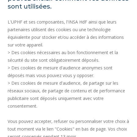
ACTOS REGLAMENTARIOS
sont utilisées.
SERVICIOS PÚBLICOS +
L'UPHF et ses composantes, l'INSA HdF ainsi que leurs
CONTRATACIÓN PÚBLICA
partenaires utilisent des cookies ou une technologie
INFORMACIÓN LEGAL
équivalente pour stocker et/ou accéder à des informations
SALA DE PRENSA
sur votre appareil.
CRÉDITOS
> Des cookies nécessaires au bon fonctionnement et la
CONTRATACIÓN
sécurité du site sont obligatoirement déposés.
> Des cookies de mesure d'audience anonymes sont
MAPA DEL SITIO
déposés mais vous pouvez vous y opposer.
DATOS PERSONALES
> Des cookies de mesure d'audience, de partage sur les
ACCESIBILIDAD
réseaux sociaux, de partage de contenu et de performance
GESTIÓN DE COOKIES
publicitaire sont déposés uniquement avec votre
consentement.
Solicitud de mejora
Vous pouvez accepter, refuser ou personnaliser votre choix à
tout moment via le lien "Cookies" en bas de page. Vos choix
¡Únete a nosotros!
seront conservés pendant 13 mois.