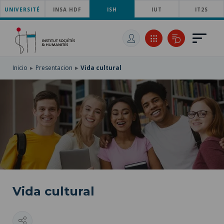
UNIVERSITÉ
SKIP
INSA HDF
ISH
IUT
IT2S
TO
PASAR
MAIN
AL
SKIP
NAVIGATION
CONTENIDO
TO
PRINCIPAL
SEARCH
Inicio
Presentacion
Vida cultural
Vida cultural