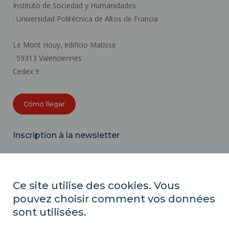
Instituto de Sociedad y Humanidades
. Universidad Politécnica de Altos de Francia
Le Mont Houy, edificio Matisse
. 59313 Valenciennes
Cedex 9
Cómo llegar
Inscription à la newsletter
Correo
electrónico
Ce site utilise des cookies. Vous
pouvez choisir comment vos données
ACTOS REGLAMENTARIOS
sont utilisées.
SERVICIOS PÚBLICOS +