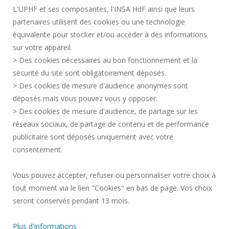
L'UPHF et ses composantes, l'INSA HdF ainsi que leurs
CONTRATACIÓN PÚBLICA
partenaires utilisent des cookies ou une technologie
INFORMACIÓN LEGAL
équivalente pour stocker et/ou accéder à des informations
SALA DE PRENSA
sur votre appareil.
CRÉDITOS
> Des cookies nécessaires au bon fonctionnement et la
CONTRATACIÓN
sécurité du site sont obligatoirement déposés.
> Des cookies de mesure d'audience anonymes sont
MAPA DEL SITIO
déposés mais vous pouvez vous y opposer.
DATOS PERSONALES
> Des cookies de mesure d'audience, de partage sur les
ACCESIBILIDAD
réseaux sociaux, de partage de contenu et de performance
GESTIÓN DE COOKIES
publicitaire sont déposés uniquement avec votre
consentement.
Solicitud de mejora
Vous pouvez accepter, refuser ou personnaliser votre choix à
tout moment via le lien "Cookies" en bas de page. Vos choix
¡Únete a nosotros!
seront conservés pendant 13 mois.
Plus d'informations