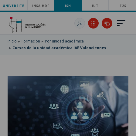
UNIVERSITÉ
SKIP
INSA HDF
ISH
IUT
IT2S
TO
PASAR
MAIN
AL
SKIP
NAVIGATION
CONTENIDO
TO
PRINCIPAL
SEARCH
Inicio
Formación
Por unidad académica
Cursos de la unidad académica IAE Valenciennes