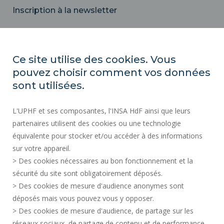
Inscription à la newsletter
Correo
electrónico
Ce site utilise des cookies. Vous
pouvez choisir comment vos données
ACTOS REGLAMENTARIOS
sont utilisées.
SERVICIOS PÚBLICOS +
L'UPHF et ses composantes, l'INSA HdF ainsi que leurs
CONTRATACIÓN PÚBLICA
partenaires utilisent des cookies ou une technologie
INFORMACIÓN LEGAL
équivalente pour stocker et/ou accéder à des informations
SALA DE PRENSA
sur votre appareil.
CRÉDITOS
> Des cookies nécessaires au bon fonctionnement et la
CONTRATACIÓN
sécurité du site sont obligatoirement déposés.
> Des cookies de mesure d'audience anonymes sont
MAPA DEL SITIO
déposés mais vous pouvez vous y opposer.
DATOS PERSONALES
> Des cookies de mesure d'audience, de partage sur les
ACCESIBILIDAD
réseaux sociaux, de partage de contenu et de performance