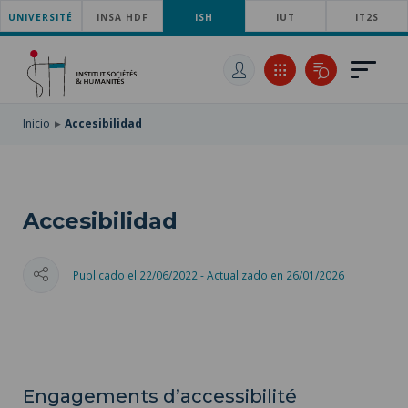
UNIVERSITÉ
SKIP
INSA HDF
ISH
IUT
IT2S
TO
PASAR
MAIN
AL
SKIP
NAVIGATION
CONTENIDO
TO
PRINCIPAL
SEARCH
Inicio
Accesibilidad
Accesibilidad
Publicado el 22/06/2022 - Actualizado en 26/01/2026
Engagements d’accessibilité