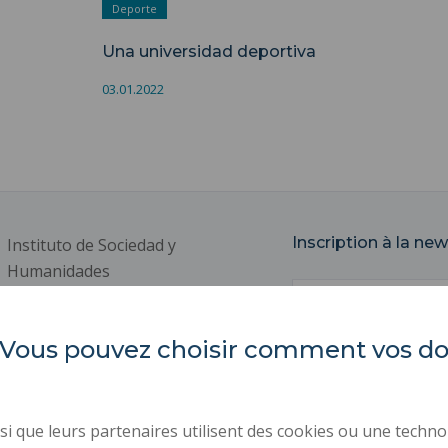
Deporte
Una universidad deportiva
03.01.2022
Inscription à la new
Instituto de Sociedad y
Humanidades
Correo
. Universidad Politécnica de
electrónico
Altos de Francia
es. Vous pouvez choisir comment vos 
Le Mont Houy, edificio Matisse
ACTOS REGLAMENTARI
. 59313 Valenciennes
CONTRATACIÓN PÚBLIC
Cedex 9
i que leurs partenaires utilisent des cookies ou une techno