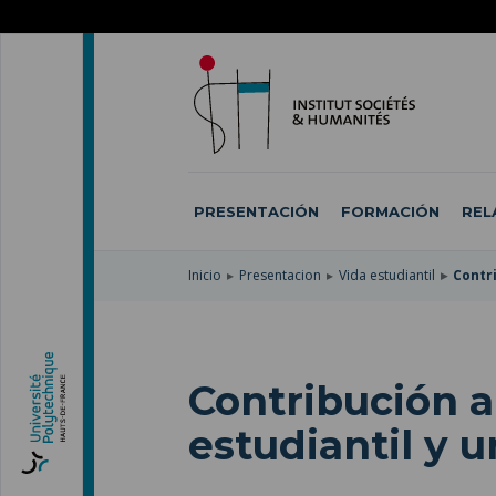
SKIP
TO
PASAR
MAIN
AL
SKIP
NAVIGATION
CONTENIDO
TO
PRINCIPAL
SEARCH
PRESENTACIÓN
FORMACIÓN
REL
Inicio
Presentacion
Vida estudiantil
Contri
Contribución a
estudiantil y u