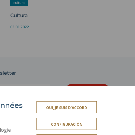
cultura
Cultura
03.01.2022
sletter
données
OUI, JE SUIS D'ACCORD
OS
SERVICIOS PÚBLICOS +
CONFIGURACIÓN
A
INFORMACIÓN LEGAL
logie