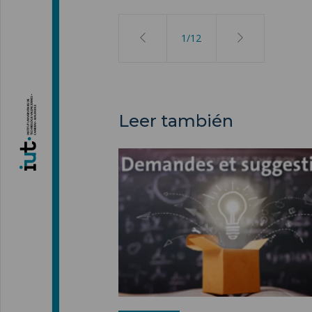
2
/
12
Leer también
Solicitud de mejora ">