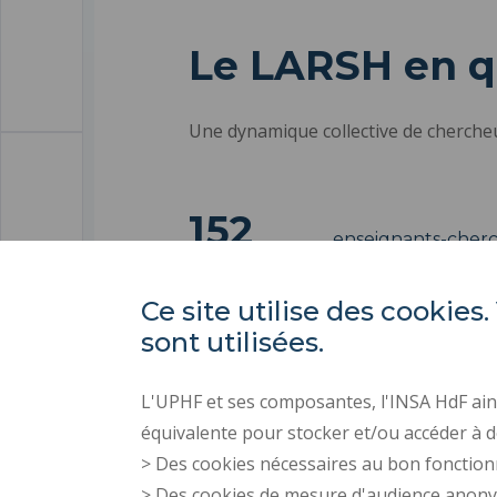
Le LARSH en q
Une dynamique collective de chercheu
152
enseignants-cher
Ce site utilise des cooki
100
sont utilisées.
doctorants
L'UPHF et ses composantes, l'INSA HdF ains
équivalente pour stocker et/ou accéder à d
> Des cookies nécessaires au bon fonction
> Des cookies de mesure d'audience anon