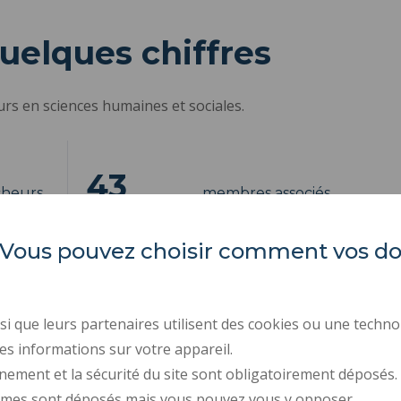
uelques chiffres
rs en sciences humaines et sociales.
43
cheurs
membres associés
es. Vous pouvez choisir comment vos 
3
campus
i que leurs partenaires utilisent des cookies ou une techno
es informations sur votre appareil.
nement et la sécurité du site sont obligatoirement déposés.
ymes sont déposés mais vous pouvez vous y opposer.