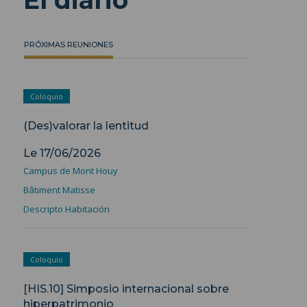
El diario
PRÓXIMAS REUNIONES
Coloquio
(Des)valorar la lentitud
Le 17/06/2026
Campus de Mont Houy
Bâtiment Matisse
Descripto Habitación
Coloquio
[HIS.10] Simposio internacional sobre
hiperpatrimonio