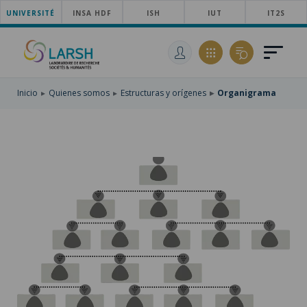
UNIVERSITÉ
SKIP
INSA HDF
ISH
IUT
IT2S
TO
PASAR
MAIN
AL
SKIP
NAVIGATION
CONTENIDO
TO
PRINCIPAL
SEARCH
Inicio
Quienes somos
Estructuras y orígenes
Organigrama