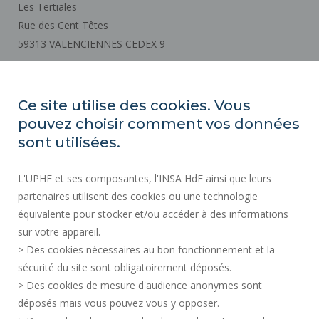
Les Tertiales
Rue des Cent Têtes
59313 VALENCIENNES CEDEX 9
Cómo llegar
Ce site utilise des cookies. Vous
pouvez choisir comment vos données
ACTOS REGLAMENTARIOS
sont utilisées.
SERVICIOS PÚBLICOS +
L'UPHF et ses composantes, l'INSA HdF ainsi que leurs
CONTRATACIÓN PÚBLICA
partenaires utilisent des cookies ou une technologie
CRÉDITOS
équivalente pour stocker et/ou accéder à des informations
SALA DE PRENSA
sur votre appareil.
INFORMACIÓN LEGAL
> Des cookies nécessaires au bon fonctionnement et la
CONTRATACIÓN
sécurité du site sont obligatoirement déposés.
> Des cookies de mesure d'audience anonymes sont
MAPA DEL SITIO
déposés mais vous pouvez vous y opposer.
DATOS PERSONALES