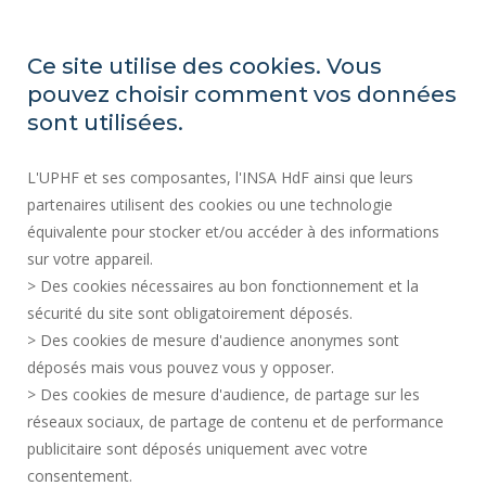
Cómo llegar
Ce site utilise des cookies. Vous
pouvez choisir comment vos données
ACTOS REGLAMENTARIOS
sont utilisées.
SERVICIOS PÚBLICOS +
L'UPHF et ses composantes, l'INSA HdF ainsi que leurs
CONTRATACIÓN PÚBLICA
partenaires utilisent des cookies ou une technologie
CRÉDITOS
équivalente pour stocker et/ou accéder à des informations
SALA DE PRENSA
sur votre appareil.
INFORMACIÓN LEGAL
> Des cookies nécessaires au bon fonctionnement et la
CONTRATACIÓN
sécurité du site sont obligatoirement déposés.
> Des cookies de mesure d'audience anonymes sont
MAPA DEL SITIO
déposés mais vous pouvez vous y opposer.
DATOS PERSONALES
> Des cookies de mesure d'audience, de partage sur les
ACCESIBILIDAD
réseaux sociaux, de partage de contenu et de performance
GESTIÓN DE COOKIES
publicitaire sont déposés uniquement avec votre
consentement.