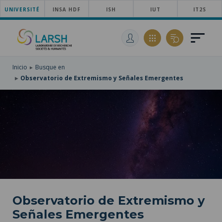
UNIVERSITÉ
SKIP
INSA HDF
ISH
IUT
IT2S
TO
PASAR
MAIN
AL
SKIP
NAVIGATION
CONTENIDO
TO
PRINCIPAL
SEARCH
Inicio
Busque en
Observatorio de Extremismo y Señales Emergentes
Observatorio de Extremismo y
Señales Emergentes