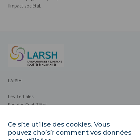
l’impact sociétal.
LARSH
Les Tertiales
Rue des Cent Têtes
59313 VALENCIENNES CEDEX 9
Ce site utilise des cookies. Vous
pouvez choisir comment vos données
Plan d'accès