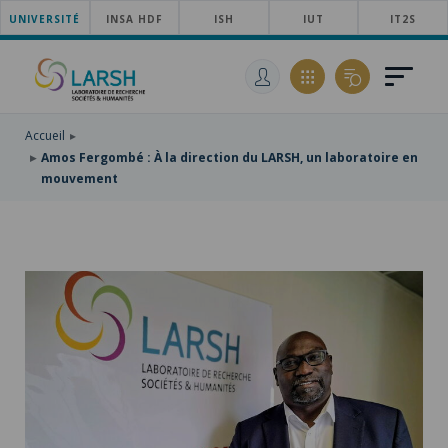
UNIVERSITÉ
ACCÉDER
INSA HDF
ISH
IUT
IT2S
AU
ALLER
MENU
AU
ACCÉDER
PRINCIPAL
CONTENU
À
PRINCIPAL
LA
RECHERCHE
Accueil
Amos Fergombé : À la direction du LARSH, un laboratoire en
mouvement