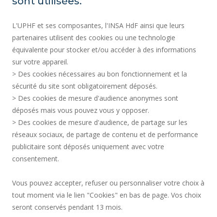
sont utilisées.
ACTES RÉGLEMENTAIRES
L'UPHF et ses composantes, l'INSA HdF ainsi que leurs
SERVICES PUBLICS +
partenaires utilisent des cookies ou une technologie
MARCHÉS PUBLICS
équivalente pour stocker et/ou accéder à des informations
sur votre appareil.
CRÉDITS
> Des cookies nécessaires au bon fonctionnement et la
ESPACE PRESSE
sécurité du site sont obligatoirement déposés.
MENTIONS LÉGALES
> Des cookies de mesure d'audience anonymes sont
RECRUTEMENTS
déposés mais vous pouvez vous y opposer.
PLAN DU SITE
> Des cookies de mesure d'audience, de partage sur les
réseaux sociaux, de partage de contenu et de performance
DONNÉES PERSONNELLES
publicitaire sont déposés uniquement avec votre
ACCESSIBILITÉ
consentement.
GESTION DES COOKIES
Vous pouvez accepter, refuser ou personnaliser votre choix à
tout moment via le lien "Cookies" en bas de page. Vos choix
Requête d'amélioration
seront conservés pendant 13 mois.