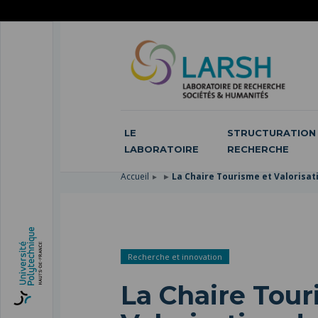
ACCÉDER
AU
ALLER
MENU
AU
ACCÉDER
PRINCIPAL
CONTENU
À
PRINCIPAL
LA
RECHERCHE
LE
STRUCTURATION 
LABORATOIRE
RECHERCHE
Accueil
La Chaire Tourisme et Valorisati
Recherche et innovation
La Chaire Tour