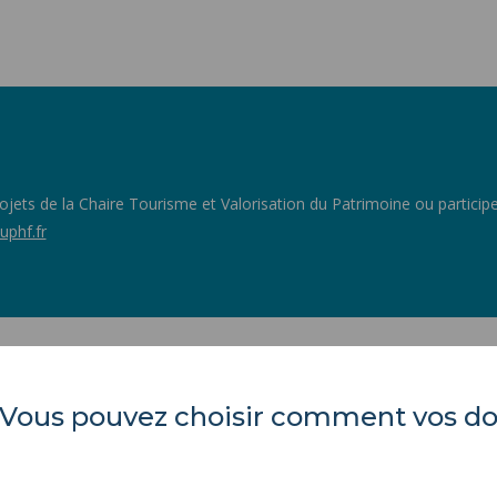
ojets de la Chaire Tourisme et Valorisation du Patrimoine ou participer 
uphf.fr
es. Vous pouvez choisir comment vos 
LARSH
ACTES RÉGLEMENTAIR
MARCHÉS PUBLICS