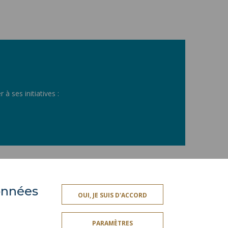
à ses initiatives :
données
OUI, JE SUIS D'ACCORD
ES
SERVICES PUBLICS +
PARAMÈTRES
CRÉDITS