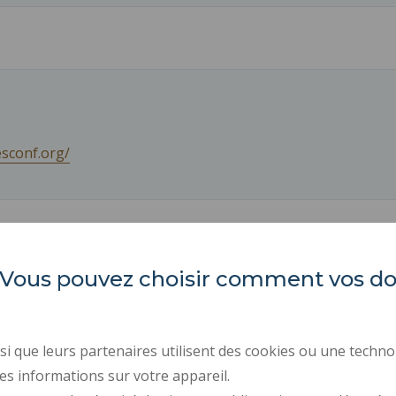
esconf.org/
es. Vous pouvez choisir comment vos 
LARSH
ACTES RÉGLEMENTAIR
MARCHÉS PUBLICS
i que leurs partenaires utilisent des cookies ou une techno
Les Tertiales
ESPACE PRESSE
es informations sur votre appareil.
Rue des Cent Têtes