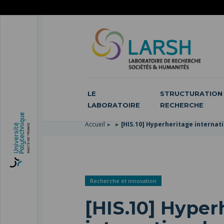
ACCÉDER
AU
ALLER
MENU
AU
ACCÉDER
PRINCIPAL
CONTENU
À
PRINCIPAL
LA
RECHERCHE
LE
STRUCTURATION 
LABORATOIRE
RECHERCHE
Accueil
[HIS.10] Hyperheritage interna
Recherche et innovation
[HIS.10] Hyper